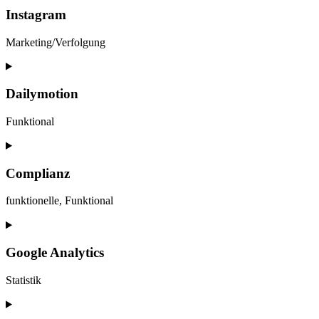
service
Instagram
youtube
Marketing/Verfolgung
Consent
to
service
Dailymotion
instagram
Funktional
Consent
to
service
Complianz
dailymotion
funktionelle, Funktional
Consent
to
service
Google Analytics
complianz
Statistik
Consent
to