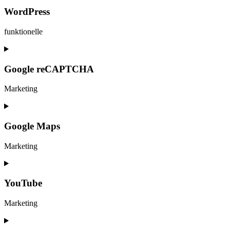
to
service
WordPress
elementor
funktionelle
Consent
to
service
Google reCAPTCHA
wordpress
Marketing
Consent
to
service
Google Maps
google-
recaptcha
Marketing
Consent
to
service
YouTube
google-
maps
Marketing
Consent
to